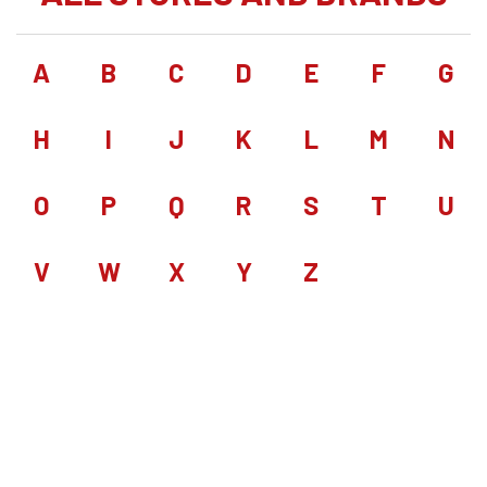
A
B
C
D
E
F
G
H
I
J
K
L
M
N
O
P
Q
R
S
T
U
V
W
X
Y
Z