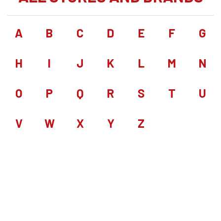
A
B
C
D
E
F
G
H
I
J
K
L
M
N
O
P
Q
R
S
T
U
V
W
X
Y
Z