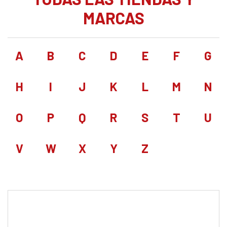
MARCAS
A
B
C
D
E
F
G
H
I
J
K
L
M
N
O
P
Q
R
S
T
U
V
W
X
Y
Z