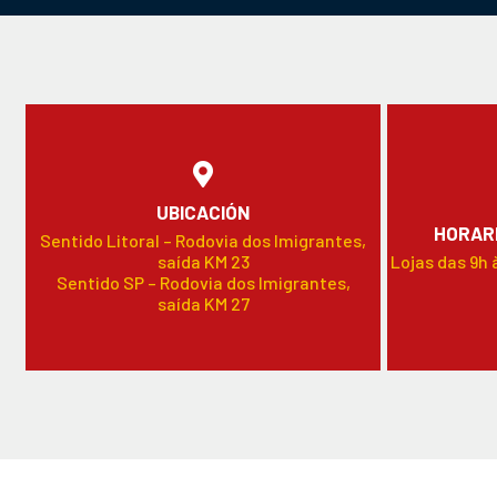
UBICACIÓN
HORARI
Sentido Litoral – Rodovia dos Imigrantes,
saída KM 23
Lojas das 9h 
Sentido SP – Rodovia dos Imigrantes,
saída KM 27