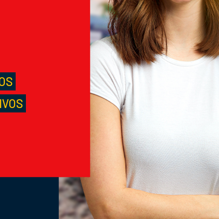
M
S
LOS
IVOS