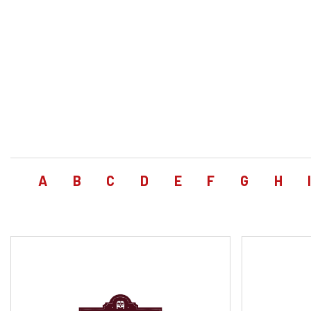
A
B
C
D
E
F
G
H