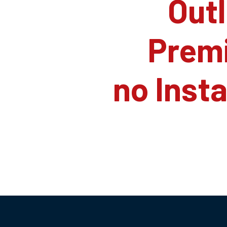
Outl
Prem
no Inst