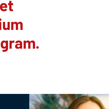
et
ium
agram.