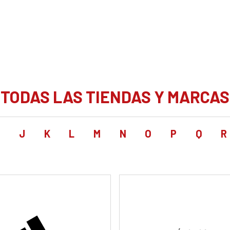
TODAS LAS TIENDAS Y MARCAS
I
J
K
L
M
N
O
P
Q
R