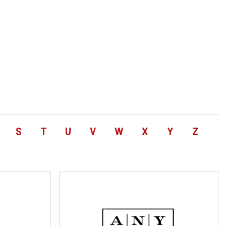
S
T
U
V
W
X
Y
Z