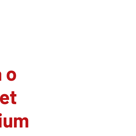
 o
et
ium