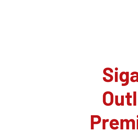
Siga
Outl
Prem