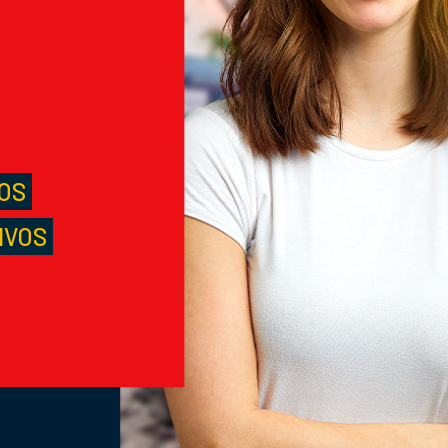
M
S
LOS
IVOS