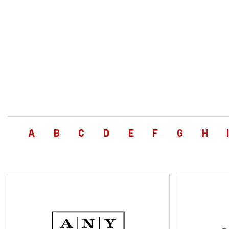
A
B
C
D
E
F
G
H