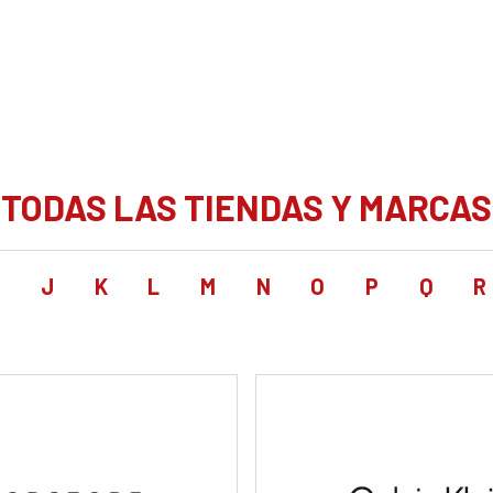
TODAS LAS TIENDAS Y MARCAS
I
J
K
L
M
N
O
P
Q
R