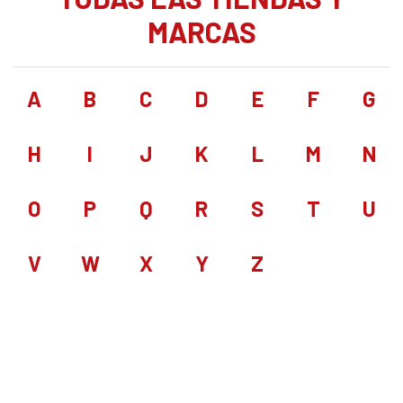
MARCAS
A
B
C
D
E
F
G
H
I
J
K
L
M
N
O
P
Q
R
S
T
U
V
W
X
Y
Z