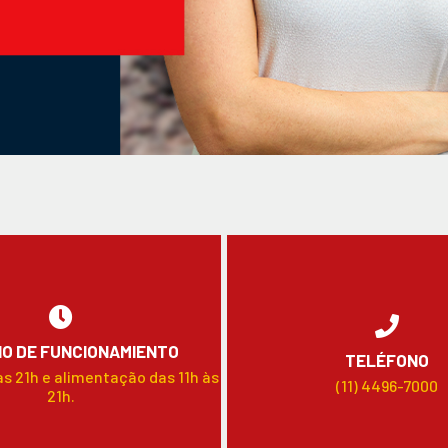
O DE FUNCIONAMIENTO
TELÉFONO
às 21h e alimentação das 11h às
(11) 4496-7000
21h.