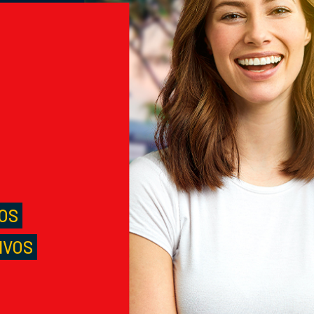
M
S
LOS
IVOS