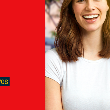
M
S
VOS