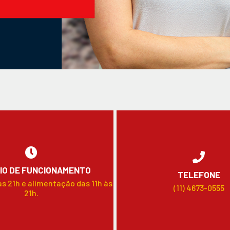
IO DE FUNCIONAMENTO
TELEFONE
às 21h e alimentação das 11h às
(11) 4673-0555
21h.