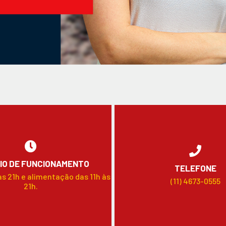
IO DE FUNCIONAMENTO
TELEFONE
às 21h e alimentação das 11h às
(11) 4673-0555
21h.