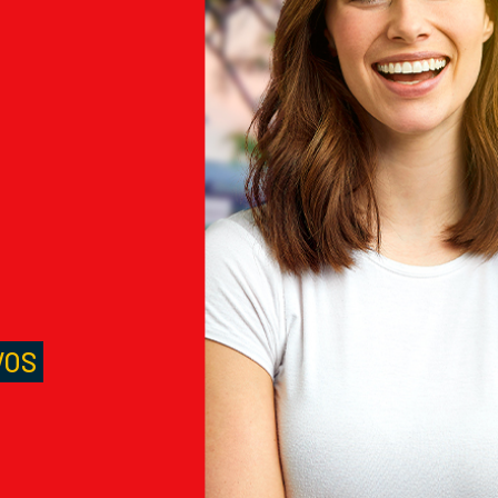
M
S
VOS