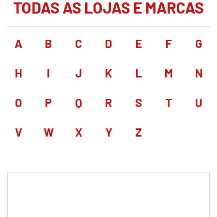
TODAS AS LOJAS E MARCAS
A
B
C
D
E
F
G
H
I
J
K
L
M
N
O
P
Q
R
S
T
U
V
W
X
Y
Z