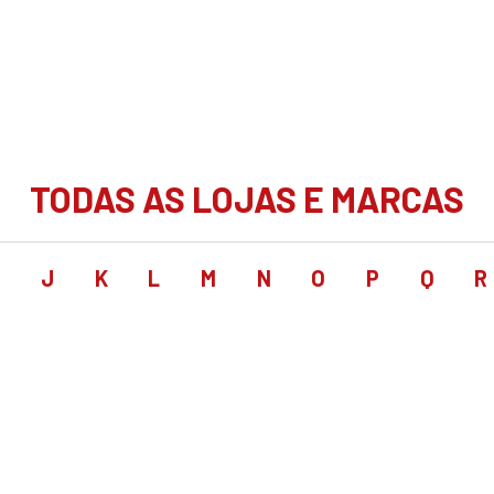
TODAS AS LOJAS E MARCAS
I
J
K
L
M
N
O
P
Q
R