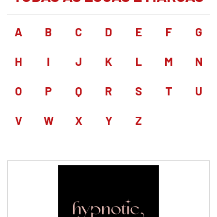
A
B
C
D
E
F
G
H
I
J
K
L
M
N
O
P
Q
R
S
T
U
V
W
X
Y
Z