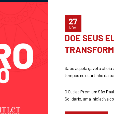
27
NOV
DOE SEUS E
TRANSFORM
Sabe aquela gaveta cheia d
tempos no quartinho da b
O Outlet Premium São Pau
Solidário, uma iniciativa co