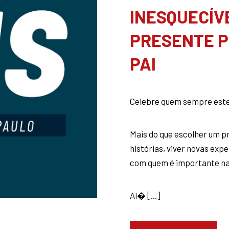
INESQUECÍV
PRESENTE P
PAI
Celebre quem sempre este
Mais do que escolher um 
histórias, viver novas exp
com quem é importante na
Al� [...]