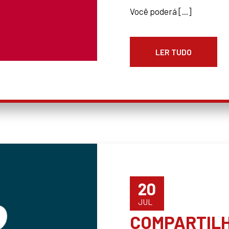
Você poderá [...]
LER TUDO
20
JUL
COMPARTIL