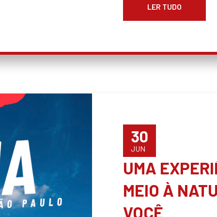
LER TUDO
30
JUN
UMA EXPERI
MEIO À NAT
VOCÊ