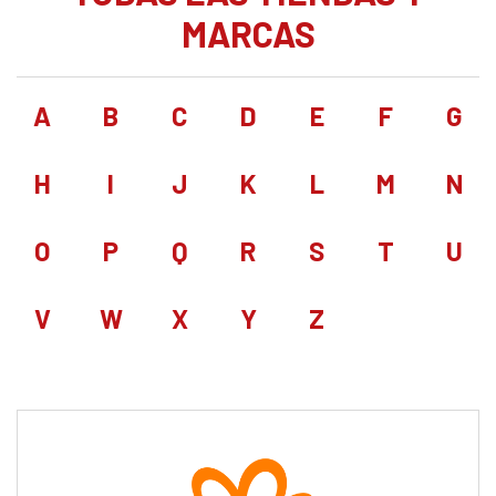
MARCAS
A
B
C
D
E
F
G
H
I
J
K
L
M
N
O
P
Q
R
S
T
U
V
W
X
Y
Z