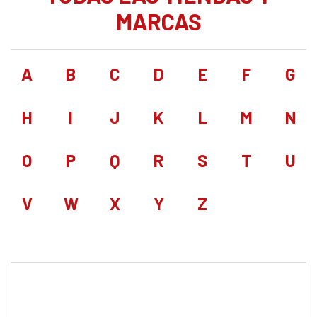
MARCAS
A
B
C
D
E
F
G
H
I
J
K
L
M
N
O
P
Q
R
S
T
U
V
W
X
Y
Z