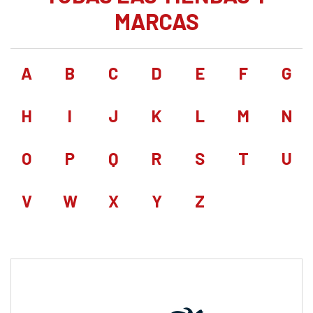
MARCAS
A
B
C
D
E
F
G
H
I
J
K
L
M
N
O
P
Q
R
S
T
U
V
W
X
Y
Z