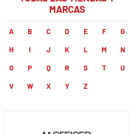
MARCAS
A
B
C
D
E
F
G
H
I
J
K
L
M
N
O
P
Q
R
S
T
U
V
W
X
Y
Z