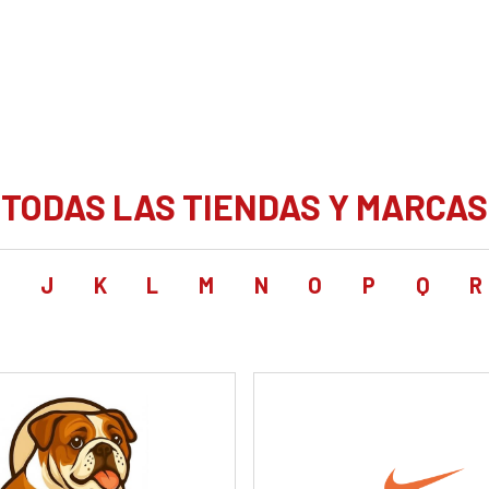
TODAS LAS TIENDAS Y MARCAS
I
J
K
L
M
N
O
P
Q
R