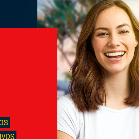
M
S
LOS
IVOS