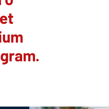
et
ium
agram.