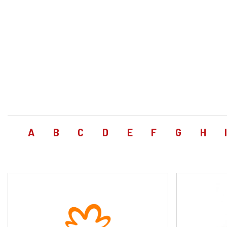
A
B
C
D
E
F
G
H