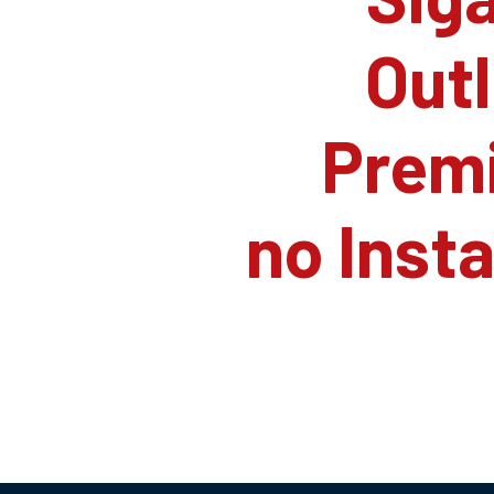
Outl
Prem
no Inst