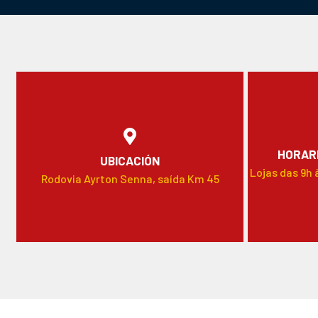
HORARI
UBICACIÓN
Lojas das 9h 
Rodovia Ayrton Senna, saída Km 45