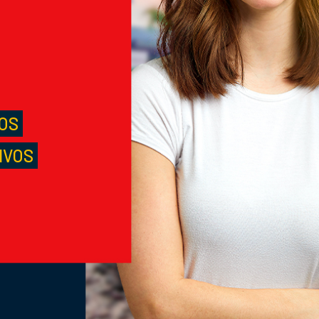
M
S
LOS
IVOS