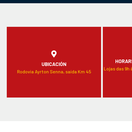
HORARI
UBICACIÓN
Lojas das 9h 
Rodovia Ayrton Senna, saída Km 45