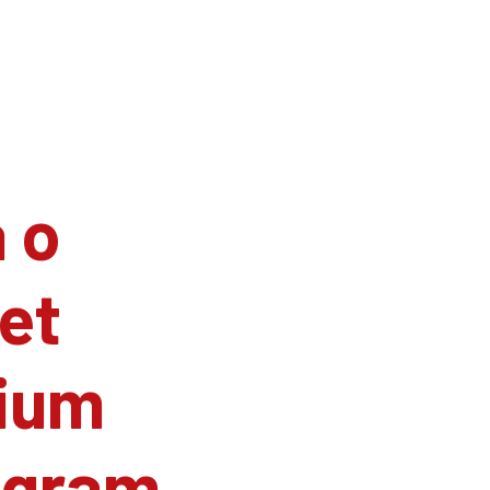
 o
et
ium
agram.