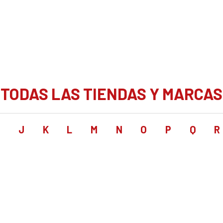
TODAS LAS TIENDAS Y MARCAS
I
J
K
L
M
N
O
P
Q
R