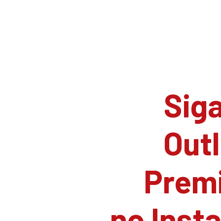
Siga
Outl
Prem
no Inst