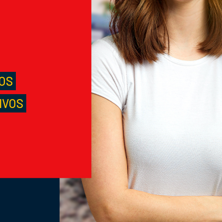
M
S
LOS
IVOS