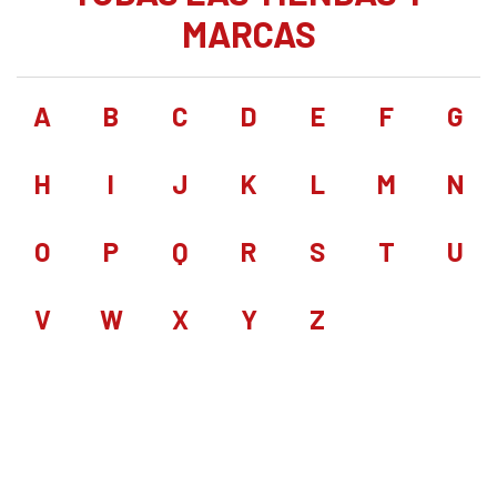
MARCAS
A
B
C
D
E
F
G
H
I
J
K
L
M
N
O
P
Q
R
S
T
U
V
W
X
Y
Z