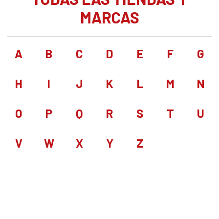
MARCAS
A
B
C
D
E
F
G
H
I
J
K
L
M
N
O
P
Q
R
S
T
U
V
W
X
Y
Z