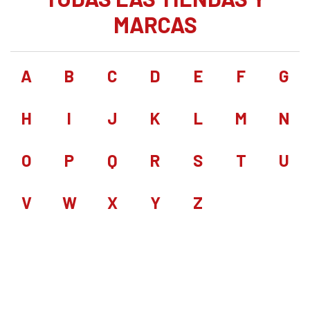
MARCAS
A
B
C
D
E
F
G
H
I
J
K
L
M
N
O
P
Q
R
S
T
U
V
W
X
Y
Z