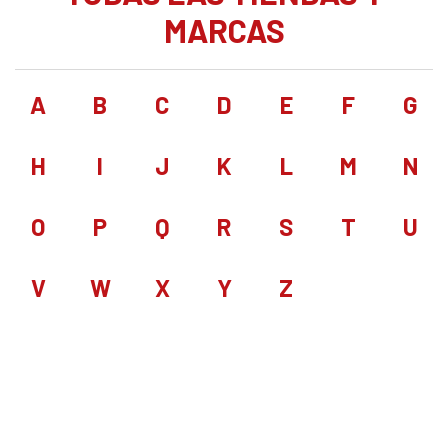
MARCAS
A
B
C
D
E
F
G
H
I
J
K
L
M
N
O
P
Q
R
S
T
U
V
W
X
Y
Z