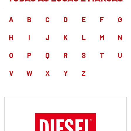
A
B
C
D
E
F
G
H
I
J
K
L
M
N
O
P
Q
R
S
T
U
V
W
X
Y
Z