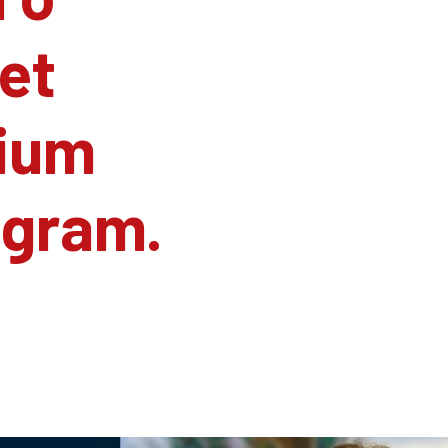
et
ium
agram.