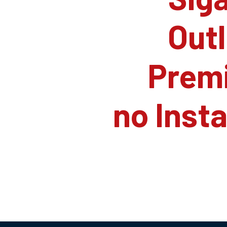
Outl
Prem
no Inst