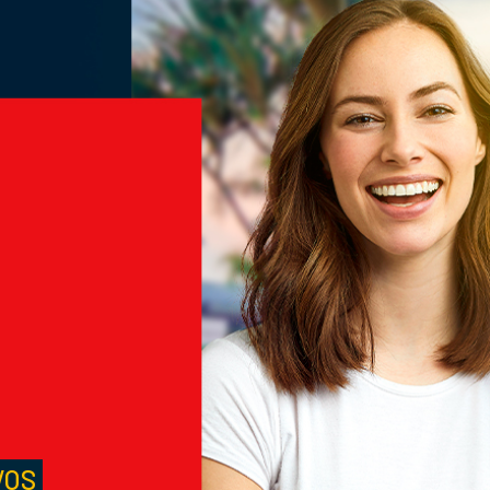
M
S
VOS