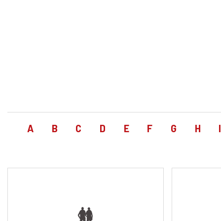
A
B
C
D
E
F
G
H