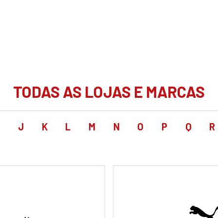
TODAS AS LOJAS E MARCAS
I
J
K
L
M
N
O
P
Q
R