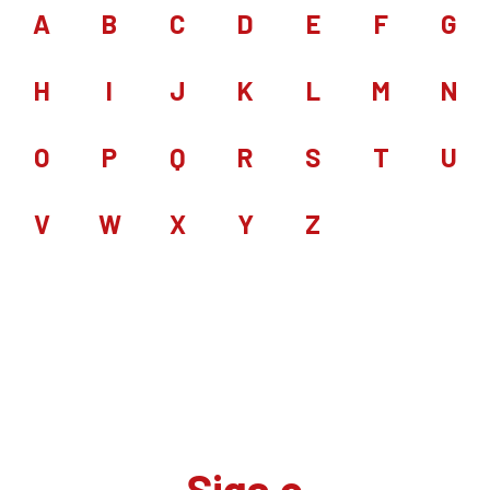
A
B
C
D
E
F
G
H
I
J
K
L
M
N
O
P
Q
R
S
T
U
V
W
X
Y
Z
Siga o