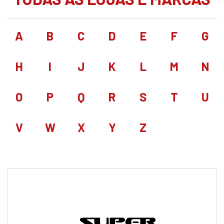
A
B
C
D
E
F
G
H
I
J
K
L
M
N
O
P
Q
R
S
T
U
V
W
X
Y
Z