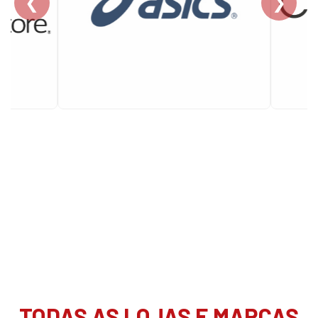
❮
❯
TODAS AS LOJAS E MARCAS