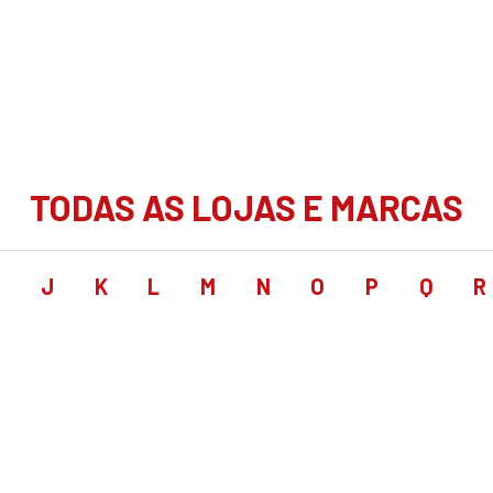
TODAS AS LOJAS E MARCAS
I
J
K
L
M
N
O
P
Q
R