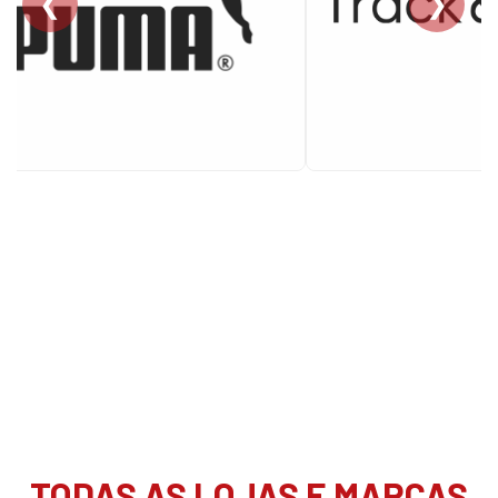
❮
❯
TODAS AS LOJAS E MARCAS