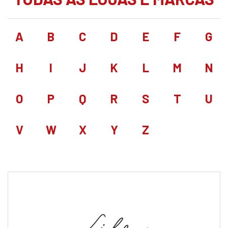
A
B
C
D
E
F
G
H
I
J
K
L
M
N
O
P
Q
R
S
T
U
V
W
X
Y
Z