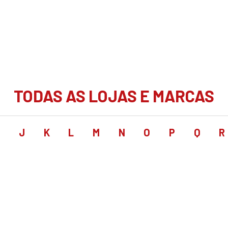
TODAS AS LOJAS E MARCAS
I
J
K
L
M
N
O
P
Q
R