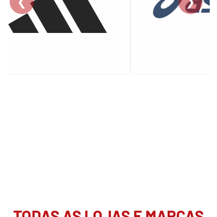
❮
❯
TODAS AS LOJAS E MARCAS