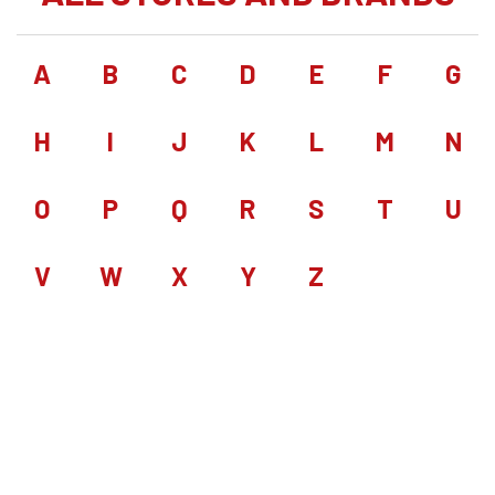
A
B
C
D
E
F
G
H
I
J
K
L
M
N
O
P
Q
R
S
T
U
V
W
X
Y
Z