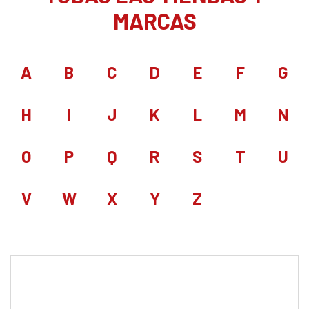
MARCAS
A
B
C
D
E
F
G
H
I
J
K
L
M
N
O
P
Q
R
S
T
U
V
W
X
Y
Z