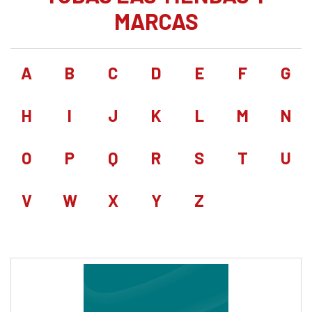
MARCAS
A
B
C
D
E
F
G
H
I
J
K
L
M
N
O
P
Q
R
S
T
U
V
W
X
Y
Z