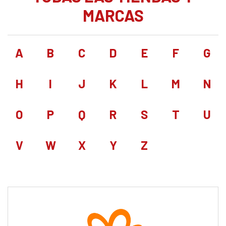
MARCAS
A
B
C
D
E
F
G
H
I
J
K
L
M
N
O
P
Q
R
S
T
U
V
W
X
Y
Z