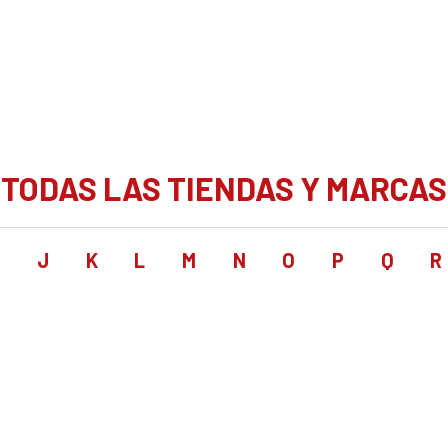
TODAS LAS TIENDAS Y MARCAS
I
J
K
L
M
N
O
P
Q
R