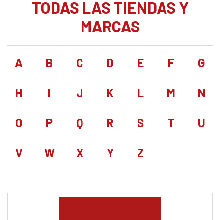
TODAS LAS TIENDAS Y
MARCAS
A
B
C
D
E
F
G
H
I
J
K
L
M
N
O
P
Q
R
S
T
U
V
W
X
Y
Z