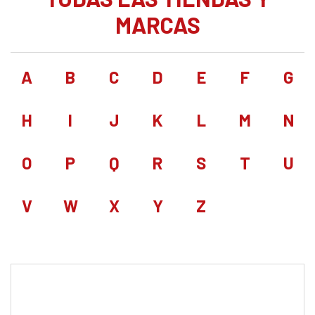
MARCAS
A
B
C
D
E
F
G
H
I
J
K
L
M
N
O
P
Q
R
S
T
U
V
W
X
Y
Z