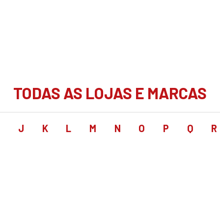
TODAS AS LOJAS E MARCAS
I
J
K
L
M
N
O
P
Q
R