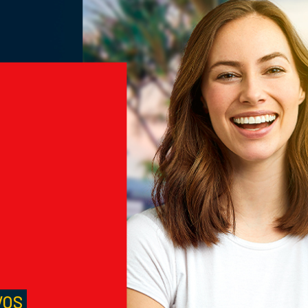
M
S
VOS