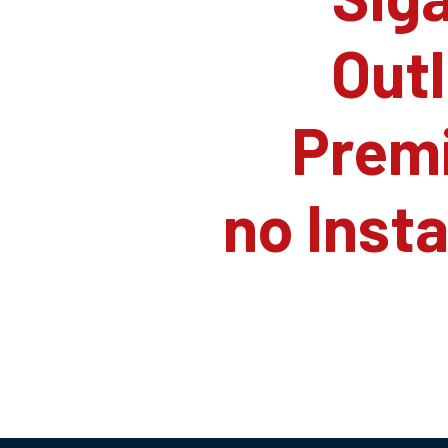
Outl
Prem
no Inst