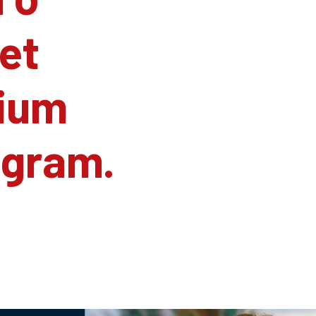
et
ium
agram.