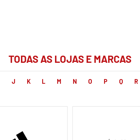
TODAS AS LOJAS E MARCAS
I
J
K
L
M
N
O
P
Q
R