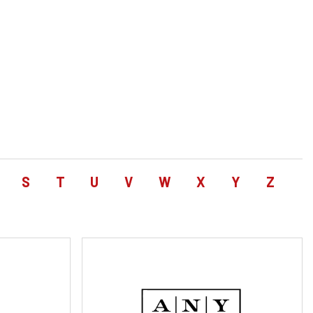
S
T
U
V
W
X
Y
Z