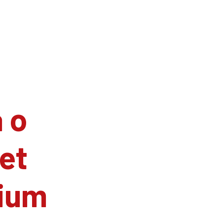
 o
et
ium