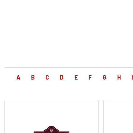
A
B
C
D
E
F
G
H