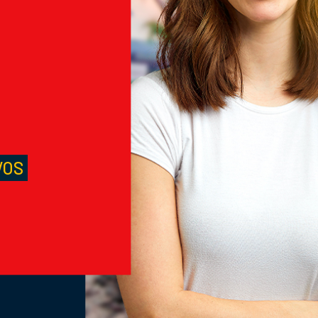
M
S
VOS