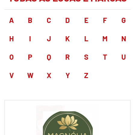
A
B
C
D
E
F
G
H
I
J
K
L
M
N
O
P
Q
R
S
T
U
V
W
X
Y
Z