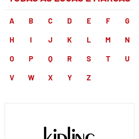
A
B
C
D
E
F
G
H
I
J
K
L
M
N
O
P
Q
R
S
T
U
V
W
X
Y
Z