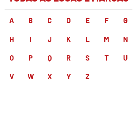
A
B
C
D
E
F
G
H
I
J
K
L
M
N
O
P
Q
R
S
T
U
V
W
X
Y
Z