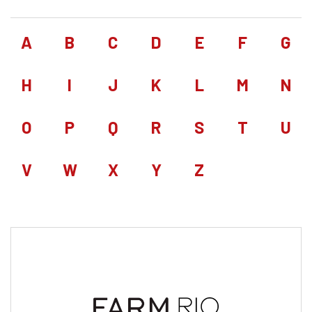
A
B
C
D
E
F
G
H
I
J
K
L
M
N
O
P
Q
R
S
T
U
V
W
X
Y
Z