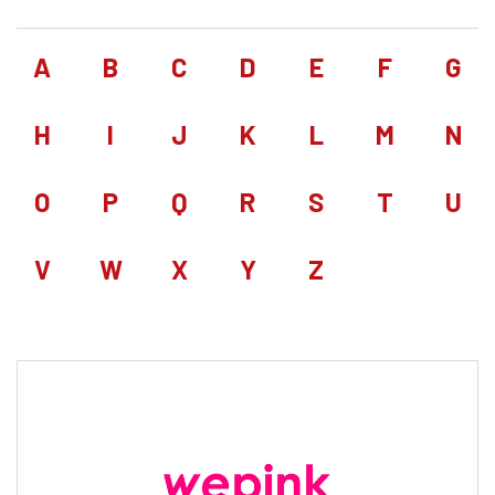
A
B
C
D
E
F
G
H
I
J
K
L
M
N
O
P
Q
R
S
T
U
V
W
X
Y
Z