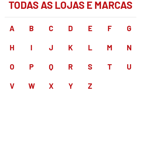
TODAS AS LOJAS E MARCAS
A
B
C
D
E
F
G
H
I
J
K
L
M
N
O
P
Q
R
S
T
U
V
W
X
Y
Z