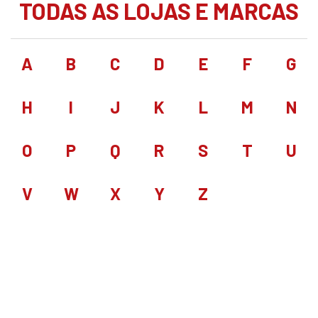
TODAS AS LOJAS E MARCAS
A
B
C
D
E
F
G
H
I
J
K
L
M
N
O
P
Q
R
S
T
U
V
W
X
Y
Z