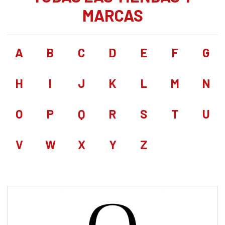
MARCAS
A
B
C
D
E
F
G
H
I
J
K
L
M
N
O
P
Q
R
S
T
U
V
W
X
Y
Z